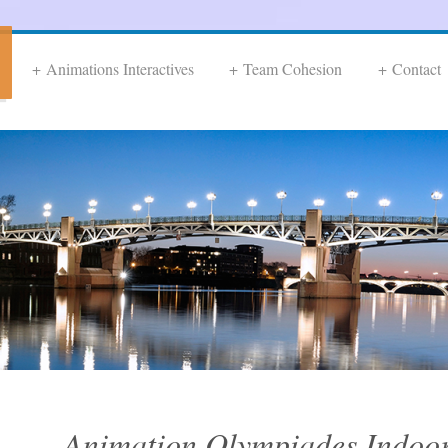
Animations Interactives
Team Cohesion
Contact
Animation Olympiades Indoor