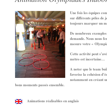
Une fois les équipes cons
sur différents pôles de
toujours marquer un m
De nombreux exemples d’
demande. Nous nous fero
mesure votre « Olympi
Cette activité peut s’av
météo est incertaine…
A noter que le team bu
favorise la cohésion d’é
notamment en créant u
bons moments passés ensemble.
Animations réalisables en anglais